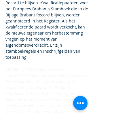
Record te blijven. Kwalificatiepaarden voor
het Europees Brabants Stamboek die in de
Bijlage Brabant Record blijven, worden
geannoteerd in het Register. Als het
kwalificerende paard wordt verkocht, kan
de nieuwe eigenaar om herbestemming
vragen op het moment van
eigendomsoverdracht. Er zijn
stamboekregels en inschrijfgelden van
toepassing.
LET OP:
Nakomelingen van lichte
paardenkruisingen binnen de Bijlage Brabant
Record komen niet in aanmerking voor
registratie in het Europees Brabants
Stamboek. Nakomelingen van trekpaarden
Bijlage Brabants die >47% zijn en voldoen aan
de kleurnormen kunnen in aanmerking komen
voor registratie binnen het Europees Brabants
Stamboek.