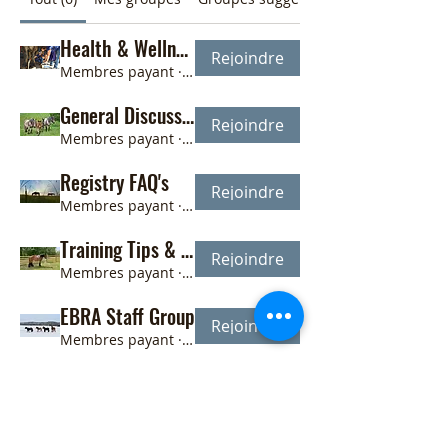
Health & Wellness
Rejoindre
Membres payant
·
2 membres
General Discussion
Rejoindre
Membres payant
·
1 membre
Registry FAQ's
Rejoindre
Membres payant
·
1 membre
Training Tips & Tricks
Rejoindre
Membres payant
·
1 membre
EBRA Staff Group
Rejoindre
Membres payant
·
7 EBRA Staff
EBRA Members
Rejoindre
Membres payant
·
19 membres