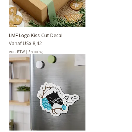
LMF Logo Kiss-Cut Decal
Verkoopprijs
Vanaf
US$ 8,42
excl. BTW
|
Shipping