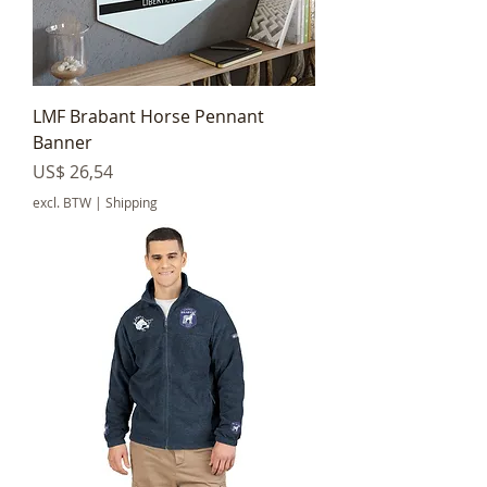
LMF Brabant Horse Pennant
Banner
Prijs
US$ 26,54
excl. BTW
|
Shipping