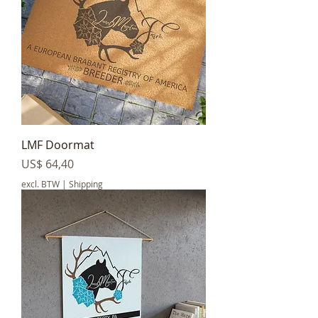
LMF Doormat
Prijs
US$ 64,40
excl. BTW
|
Shipping