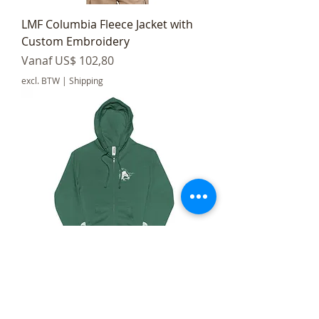
LMF Columbia Fleece Jacket with
Custom Embroidery
Verkoopprijs
Vanaf
US$ 102,80
excl. BTW
|
Shipping
LMF Unisex Fleece Zip Up Hoodie
Verkoopprijs
Vanaf
US$ 71,12