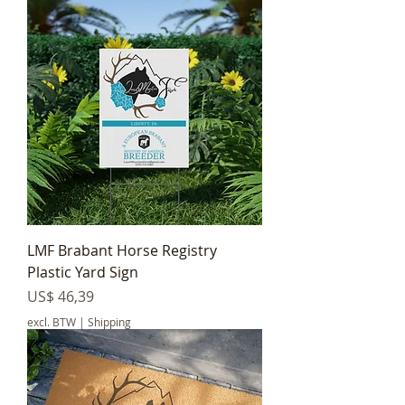
LMF Brabant Horse Registry
Plastic Yard Sign
Prijs
US$ 46,39
excl. BTW
|
Shipping