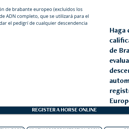
ión de brabante europeo (excluidos los
de ADN completo, que se utilizará para el
lidar el pedigrí de cualquier descendencia
Haga 
califi
de Br
evalua
descen
autom
regis
Europ
REGISTER A HORSE ONLINE