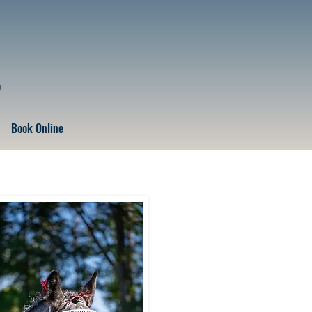
n
Book Online