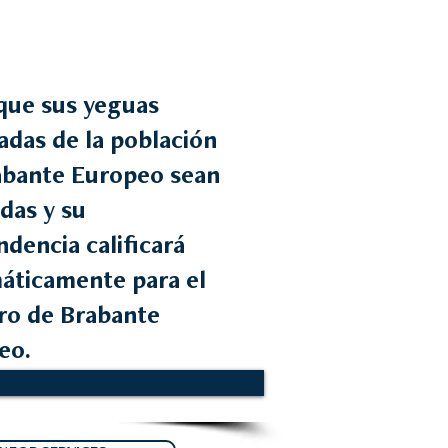
que sus yeguas
cadas de la población
abante Europeo sean
das y su
dencia calificará
áticamente para el
tro de Brabante
eo.